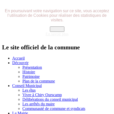
précédente
précédent
suivante
suivant
En poursuivant votre navigation sur ce site, vous acceptez
l’utilisation de Cookies pour réaliser des statistiques de
visites.
Fermer
En savoir plus
Le site officiel de la commune
Accueil
Découvrir
Présentation
Histoire
Patrimoine
Plan de la commune
Conseil Municipal
Les élus
Vivre à Chiry Ourscamp
Délibérations du conseil municipal
Les arrêtés du maire
Communauté de commune et syndicats
La Mairie