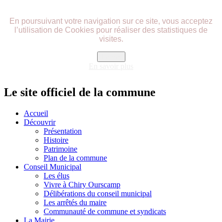
précédente
précédent
suivante
suivant
En poursuivant votre navigation sur ce site, vous acceptez
l’utilisation de Cookies pour réaliser des statistiques de
visites.
Fermer
En savoir plus
Le site officiel de la commune
Accueil
Découvrir
Présentation
Histoire
Patrimoine
Plan de la commune
Conseil Municipal
Les élus
Vivre à Chiry Ourscamp
Délibérations du conseil municipal
Les arrêtés du maire
Communauté de commune et syndicats
La Mairie