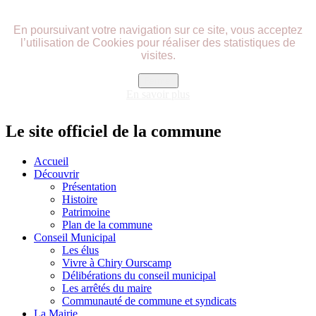
précédente
précédent
suivante
suivant
En poursuivant votre navigation sur ce site, vous acceptez
l’utilisation de Cookies pour réaliser des statistiques de
visites.
Fermer
En savoir plus
Le site officiel de la commune
Accueil
Découvrir
Présentation
Histoire
Patrimoine
Plan de la commune
Conseil Municipal
Les élus
Vivre à Chiry Ourscamp
Délibérations du conseil municipal
Les arrêtés du maire
Communauté de commune et syndicats
La Mairie