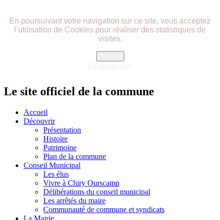
précédente
précédent
suivante
suivant
En poursuivant votre navigation sur ce site, vous acceptez
l’utilisation de Cookies pour réaliser des statistiques de
visites.
Fermer
En savoir plus
Le site officiel de la commune
Accueil
Découvrir
Présentation
Histoire
Patrimoine
Plan de la commune
Conseil Municipal
Les élus
Vivre à Chiry Ourscamp
Délibérations du conseil municipal
Les arrêtés du maire
Communauté de commune et syndicats
La Mairie