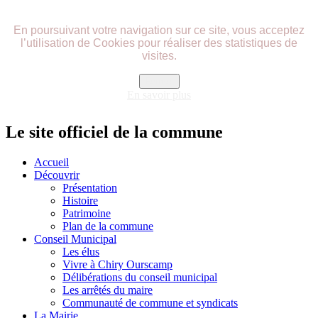
précédente
précédent
suivante
suivant
En poursuivant votre navigation sur ce site, vous acceptez
l’utilisation de Cookies pour réaliser des statistiques de
visites.
Fermer
En savoir plus
Le site officiel de la commune
Accueil
Découvrir
Présentation
Histoire
Patrimoine
Plan de la commune
Conseil Municipal
Les élus
Vivre à Chiry Ourscamp
Délibérations du conseil municipal
Les arrêtés du maire
Communauté de commune et syndicats
La Mairie