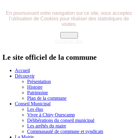
précédente
précédent
suivante
suivant
En poursuivant votre navigation sur ce site, vous acceptez
l’utilisation de Cookies pour réaliser des statistiques de
visites.
Fermer
En savoir plus
Le site officiel de la commune
Accueil
Découvrir
Présentation
Histoire
Patrimoine
Plan de la commune
Conseil Municipal
Les élus
Vivre à Chiry Ourscamp
Délibérations du conseil municipal
Les arrêtés du maire
Communauté de commune et syndicats
La Mairie