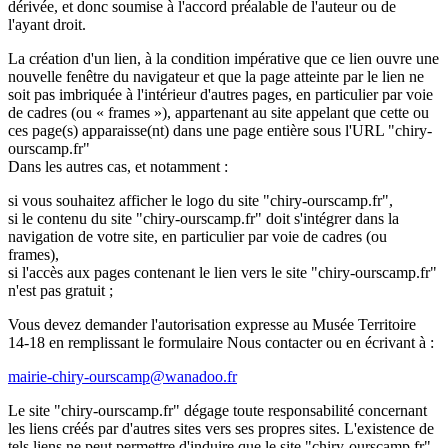
dérivée, et donc soumise à l'accord préalable de l'auteur ou de
l'ayant droit.
La création d'un lien, à la condition impérative que ce lien ouvre une
nouvelle fenêtre du navigateur et que la page atteinte par le lien ne
soit pas imbriquée à l'intérieur d'autres pages, en particulier par voie
de cadres (ou « frames »), appartenant au site appelant que cette ou
ces page(s) apparaisse(nt) dans une page entière sous l'URL "chiry-
ourscamp.fr"
Dans les autres cas, et notamment :
si vous souhaitez afficher le logo du site "chiry-ourscamp.fr",
si le contenu du site "chiry-ourscamp.fr" doit s'intégrer dans la
navigation de votre site, en particulier par voie de cadres (ou
frames),
si l'accès aux pages contenant le lien vers le site "chiry-ourscamp.fr"
n'est pas gratuit ;
Vous devez demander l'autorisation expresse au Musée Territoire
14-18 en remplissant le formulaire Nous contacter ou en écrivant à :
mairie-chiry-ourscamp@wanadoo.fr
Le site "chiry-ourscamp.fr" dégage toute responsabilité concernant
les liens créés par d'autres sites vers ses propres sites. L'existence de
tels liens ne peut permettre d'induire que le site "chiry-ourscamp.fr"