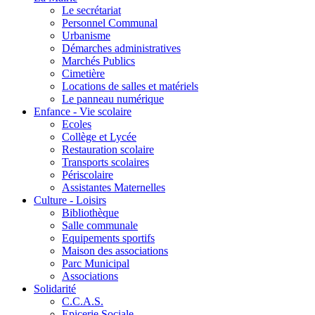
Le secrétariat
Personnel Communal
Urbanisme
Démarches administratives
Marchés Publics
Cimetière
Locations de salles et matériels
Le panneau numérique
Enfance - Vie scolaire
Ecoles
Collège et Lycée
Restauration scolaire
Transports scolaires
Périscolaire
Assistantes Maternelles
Culture - Loisirs
Bibliothèque
Salle communale
Equipements sportifs
Maison des associations
Parc Municipal
Associations
Solidarité
C.C.A.S.
Epicerie Sociale