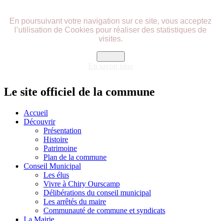
précédente
précédent
suivante
suivant
En poursuivant votre navigation sur ce site, vous acceptez
l’utilisation de Cookies pour réaliser des statistiques de
visites.
Fermer
En savoir plus
Le site officiel de la commune
Accueil
Découvrir
Présentation
Histoire
Patrimoine
Plan de la commune
Conseil Municipal
Les élus
Vivre à Chiry Ourscamp
Délibérations du conseil municipal
Les arrêtés du maire
Communauté de commune et syndicats
La Mairie