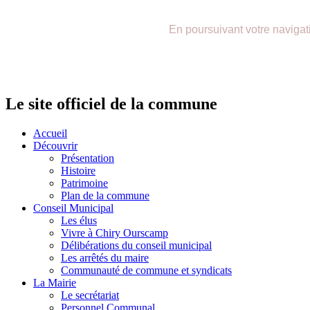
précédente
précédent
suivante
suivant
En poursuivant votre navigatio
Le site officiel de la commune
Accueil
Découvrir
Présentation
Histoire
Patrimoine
Plan de la commune
Conseil Municipal
Les élus
Vivre à Chiry Ourscamp
Délibérations du conseil municipal
Les arrêtés du maire
Communauté de commune et syndicats
La Mairie
Le secrétariat
Personnel Communal