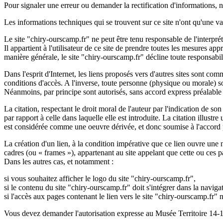
Pour signaler une erreur ou demander la rectification d'informations, 
Les informations techniques qui se trouvent sur ce site n'ont qu'une va
Le site "chiry-ourscamp.fr" ne peut être tenu responsable de l'interpré
Il appartient à l'utilisateur de ce site de prendre toutes les mesures a
manière générale, le site "chiry-ourscamp.fr" décline toute responsabi
Dans l'esprit d'Internet, les liens proposés vers d'autres sites sont co
conditions d'accès. A l'inverse, toute personne (physique ou morale) so
Néanmoins, par principe sont autorisés, sans accord express préalable 
La citation, respectant le droit moral de l'auteur par l'indication de so
par rapport à celle dans laquelle elle est introduite. La citation illust
est considérée comme une oeuvre dérivée, et donc soumise à l'accord pr
La création d'un lien, à la condition impérative que ce lien ouvre une no
cadres (ou « frames »), appartenant au site appelant que cette ou ces
Dans les autres cas, et notamment :
si vous souhaitez afficher le logo du site "chiry-ourscamp.fr",
si le contenu du site "chiry-ourscamp.fr" doit s'intégrer dans la navigat
si l'accès aux pages contenant le lien vers le site "chiry-ourscamp.fr" n'
Vous devez demander l'autorisation expresse au Musée Territoire 14-18