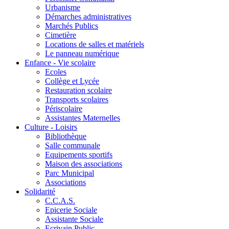
Urbanisme
Démarches administratives
Marchés Publics
Cimetière
Locations de salles et matériels
Le panneau numérique
Enfance - Vie scolaire
Ecoles
Collège et Lycée
Restauration scolaire
Transports scolaires
Périscolaire
Assistantes Maternelles
Culture - Loisirs
Bibliothèque
Salle communale
Equipements sportifs
Maison des associations
Parc Municipal
Associations
Solidarité
C.C.A.S.
Epicerie Sociale
Assistante Sociale
Ecrivain Public