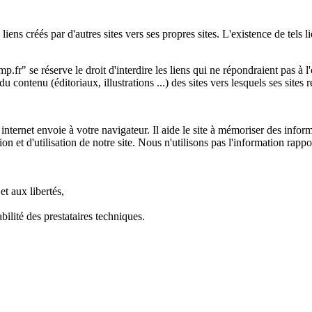
iens créés par d'autres sites vers ses propres sites. L'existence de tels 
camp.fr" se réserve le droit d'interdire les liens qui ne répondraient pas à 
u contenu (éditoriaux, illustrations ...) des sites vers lesquels ses sites 
internet envoie à votre navigateur. Il aide le site à mémoriser des infor
tion et d'utilisation de notre site. Nous n'utilisons pas l'information rappo
et aux libertés,
bilité des prestataires techniques.
PLAN DU
MENTION
CONTACT
CREDITS
SITE
LEGALES