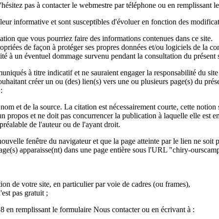
n'hésitez pas à contacter le webmestre par téléphone ou en remplissant l
leur informative et sont susceptibles d'évoluer en fonction des modificati
tation que vous pourriez faire des informations contenues dans ce site.
ppropriées de façon à protéger ses propres données et/ou logiciels de la co
lité à un éventuel dommage survenu pendant la consultation du présent s
mmuniqués à titre indicatif et ne sauraient engager la responsabilité du si
uhaitant créer un ou (des) lien(s) vers une ou plusieurs page(s) du prés
:
n nom et de la source. La citation est nécessairement courte, cette notion s
re un propos et ne doit pas concurrencer la publication à laquelle elle est
éalable de l'auteur ou de l'ayant droit.
uvelle fenêtre du navigateur et que la page atteinte par le lien ne soit p
 page(s) apparaisse(nt) dans une page entière sous l'URL "chiry-ourscamp
ion de votre site, en particulier par voie de cadres (ou frames),
est pas gratuit ;
 en remplissant le formulaire Nous contacter ou en écrivant à :