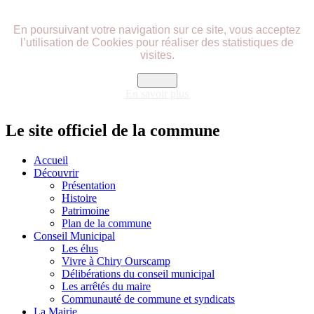
précédente
précédent
suivante
suivant
En poursuivant votre navigation sur ce site, vous acceptez
l’utilisation de Cookies pour réaliser des statistiques de
visites.
Fermer
En savoir plus
Le site officiel de la commune
Accueil
Découvrir
Présentation
Histoire
Patrimoine
Plan de la commune
Conseil Municipal
Les élus
Vivre à Chiry Ourscamp
Délibérations du conseil municipal
Les arrêtés du maire
Communauté de commune et syndicats
La Mairie