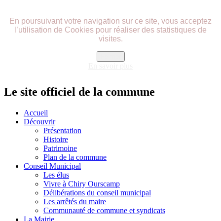
précédente
précédent
suivante
suivant
En poursuivant votre navigation sur ce site, vous acceptez
l’utilisation de Cookies pour réaliser des statistiques de
visites.
Fermer
En savoir plus
Le site officiel de la commune
Accueil
Découvrir
Présentation
Histoire
Patrimoine
Plan de la commune
Conseil Municipal
Les élus
Vivre à Chiry Ourscamp
Délibérations du conseil municipal
Les arrêtés du maire
Communauté de commune et syndicats
La Mairie