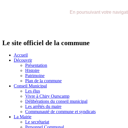
précédente
précédent
suivante
suivant
En poursuivant votre navigatio
Le site officiel de la commune
Accueil
Découvrir
Présentation
Histoire
Patrimoine
Plan de la commune
Conseil Municipal
Les élus
Vivre à Chiry Ourscamp
Délibérations du conseil municipal
Les arrêtés du maire
Communauté de commune et syndicats
La Mairie
Le secrétariat
Personnel Communal