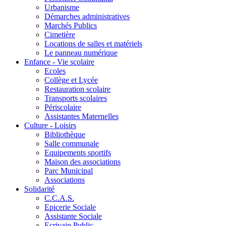
Urbanisme
Démarches administratives
Marchés Publics
Cimetière
Locations de salles et matériels
Le panneau numérique
Enfance - Vie scolaire
Ecoles
Collège et Lycée
Restauration scolaire
Transports scolaires
Périscolaire
Assistantes Maternelles
Culture - Loisirs
Bibliothèque
Salle communale
Equipements sportifs
Maison des associations
Parc Municipal
Associations
Solidarité
C.C.A.S.
Epicerie Sociale
Assistante Sociale
Ecrivain Public