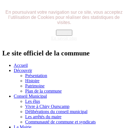
précédente
précédent
suivante
suivant
En poursuivant votre navigation sur ce site, vous acceptez
l’utilisation de Cookies pour réaliser des statistiques de
visites.
Fermer
En savoir plus
Le site officiel de la commune
Accueil
Découvrir
Présentation
Histoire
Patrimoine
Plan de la commune
Conseil Municipal
Les élus
Vivre à Chiry Ourscamp
Délibérations du conseil municipal
Les arrêtés du maire
Communauté de commune et syndicats
La Mairie