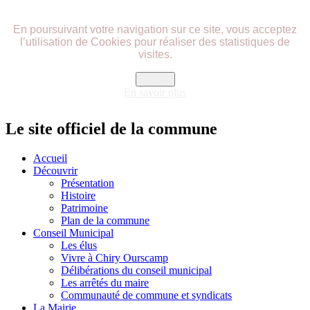
précédente
précédent
suivante
suivant
En poursuivant votre navigation sur ce site, vous acceptez
l’utilisation de Cookies pour réaliser des statistiques de
visites.
Fermer
En savoir plus
Le site officiel de la commune
Accueil
Découvrir
Présentation
Histoire
Patrimoine
Plan de la commune
Conseil Municipal
Les élus
Vivre à Chiry Ourscamp
Délibérations du conseil municipal
Les arrêtés du maire
Communauté de commune et syndicats
La Mairie