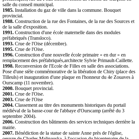
salle du conseil municipal.
1985.
Installation du gaz de ville dans la commune. Bouquet
provincial.
1988.
Construction de la rue des Fontaines, de la rue des Sources et
de la salle d'exposition.
1991.
Construction d'une école maternelle dans des modules
préfabriqués (Transloco).
1993.
Crue de l'Oise (décembre).
1995.
Crue de l'Oise.
1996.
Construction d'une nouvelle école primaire « en dur » en
remplacement des préfabriqués,architecte Sylvie Primault-Caillette.
1998.
Reconversion de l'Ecole de Filles en salle des associations.
Pose d'une stèle commémorative de la libération de Chiry (place des
Tilleuls) et inauguration d'une plaque en l'honneur du 4e Zouaves à
Ourscamp (11 novembre).
2000.
Bouquet provincial.
2001.
Crue de l'Oise.
2003.
Crue de l'Oise
2004.
Classement au titre des monuments historiques du portail
médiéval de la basse-cour de l'abbaye d'Ourscamp (arrêté du 3
septembre 2004).
2006.
Construction des bâtiments des services techniques derrière la
mairie.
2007.
Bénédiction de la statue de sainte Anne près de l'église,
oeuvre de Charles Malinauska, à l'occasion du bicentenaire de la