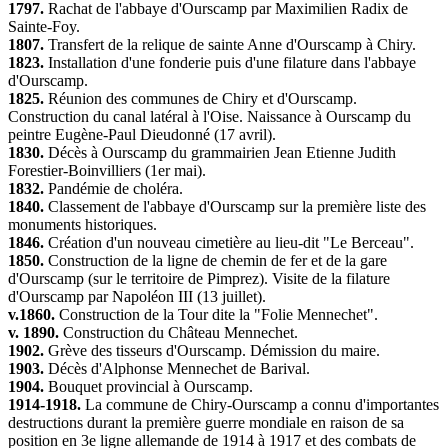
1797.
Rachat de l'abbaye d'Ourscamp par Maximilien Radix de
Sainte-Foy.
1807.
Transfert de la relique de sainte Anne d'Ourscamp à Chiry.
1823.
Installation d'une fonderie puis d'une filature dans l'abbaye
d'Ourscamp.
1825.
Réunion des communes de Chiry et d'Ourscamp.
Construction du canal latéral à l'Oise. Naissance à Ourscamp du
peintre Eugène-Paul Dieudonné (17 avril).
1830.
Décès à Ourscamp du grammairien Jean Etienne Judith
Forestier-Boinvilliers (1er mai).
1832.
Pandémie de choléra.
1840.
Classement de l'abbaye d'Ourscamp sur la première liste des
monuments historiques.
1846.
Création d'un nouveau cimetière au lieu-dit "Le Berceau".
1850.
Construction de la ligne de chemin de fer et de la gare
d'Ourscamp (sur le territoire de Pimprez). Visite de la filature
d'Ourscamp par Napoléon III (13 juillet).
v.1860.
Construction de la Tour dite la "Folie Mennechet".
v. 1890.
Construction du Château Mennechet.
1902.
Grève des tisseurs d'Ourscamp. Démission du maire.
1903.
Décès d'Alphonse Mennechet de Barival.
1904.
Bouquet provincial à Ourscamp.
1914-1918.
La commune de Chiry-Ourscamp a connu d'importantes
destructions durant la première guerre mondiale en raison de sa
position en 3e ligne allemande de 1914 à 1917 et des combats de