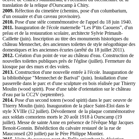
translation de la relique d'Ourscamp à Chiry.
2009.
Réfection du cimetière (chemins, pose d'un columbarium,
d'un ossuaire et d'un caveau provisoire).
2010.
Pose d'une stèle commémorative de l'appel du 18 juin 1940.
2011.
Inauguration de l'école maternelle "Les P'tits Caouens", d'un
préau et de la restauration scolaire, architecte Sylvie Primault-
Caillette (juin). Inscription au titre des monuments historiques du
château Mennechet, des anciennes toilettes de style néogothique des
domestiques et les anciennes écuries (arrêté du 18 juillet 2011).
2012.
Création d'un point de vue au château d'eau. Construction de
nouvelles toilettes publiques près de l'église (juillet). Fermeture du
kiosque par des murs et des volets.
2013.
Construction d'une nouvelle entrée à l'école. Inauguration de
la bibliothèque "Mennechet de Barival" (juin). Installation d'une
passerelle dans le parc et d'une sculpture en bois réalisée par Thierry
Moulin (wood spirit). Pose d'une table d'orientation sur le château
d'eau par la CC2V (septembre).
2014.
Pose d'un second totem (wood spirit) dans le parc oeuvre de
Thierry Moulin (juin). Inauguration de la place Saint-Eloi dans le
style XVIIIe (12 juillet). Dévoilement de la plaque commémorative
aux soldats comoriens morts le 20 août 1918 à Ourscamp (19
juillet). Messe de sainte Anne en présence de l'évêque Mgr Jacques
Benoit-Gonnin. Bénédiction du calvaire restauré de la rue de
Mauconseil (20 juillet) par le Père Philippe Montier.