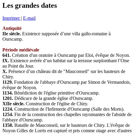
Les grandes dates
Imprimer
|
E-mail
Antiquité
IIe siècle.
Existence supposée d’une villa gallo-romaine à
Ourscamp.
Période médiévale
641.
Création d'un oratoire à Ourscamp par Eloi, évêque de Noyon.
IX.
Existence avérée d’un habitat sur la terrasse surplombant l’Oise
au Point du Jour.
X.
Présence d’un château dit de "Mauconseil" sur les hauteurs de
Chiry.
1129.
Fondation de l'abbaye d'Ourscamp par Simon de Vermandois,
évêque de Noyon.
1134.
Bénédiction de l'église primitive d'Ourscamp.
1201.
Dédicace de la grande église d'Ourscamp.
XIIe siècle.
Construction de l'église de Chiry.
1224.
Construction de l'Infirmerie d'Ourscamp (Salle des Morts).
1254.
Fin de la construction des chapelles rayonnantes de l'abside de
l'abbaye d'Ourscamp.
1358.
Bataille de Mauconseil, sur le hauteurs de Chiry. L'évêque de
Noyon Gilles de Lorris est capturé et pris comme otage avec d'autres