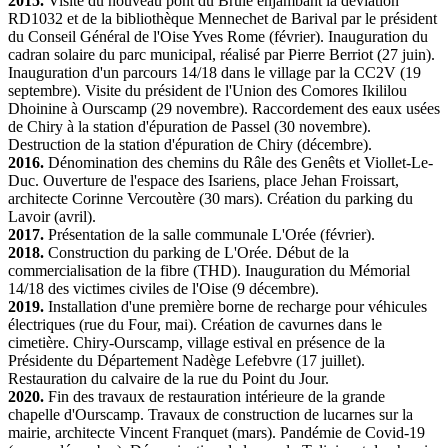
2015.
Visite du nouveau pont du Brûle enjambant la déviation
RD1032 et de la bibliothèque Mennechet de Barival par le président
du Conseil Général de l'Oise Yves Rome (février). Inauguration du
cadran solaire du parc municipal, réalisé par Pierre Berriot (27 juin).
Inauguration d'un parcours 14/18 dans le village par la CC2V (19
septembre). Visite du président de l'Union des Comores Ikililou
Dhoinine à Ourscamp (29 novembre). Raccordement des eaux usées
de Chiry à la station d'épuration de Passel (30 novembre).
Destruction de la station d'épuration de Chiry (décembre).
2016.
Dénomination des chemins du Râle des Genêts et Viollet-Le-
Duc. Ouverture de l'espace des Isariens, place Jehan Froissart,
architecte Corinne Vercoutère (30 mars). Création du parking du
Lavoir (avril).
2017.
Présentation de la salle communale L'Orée (février).
2018.
Construction du parking de L'Orée. Début de la
commercialisation de la fibre (THD). Inauguration du Mémorial
14/18 des victimes civiles de l'Oise (9 décembre).
2019.
Installation d'une première borne de recharge pour véhicules
électriques (rue du Four, mai). Création de cavurnes dans le
cimetière. Chiry-Ourscamp, village estival en présence de la
Présidente du Département Nadège Lefebvre (17 juillet).
Restauration du calvaire de la rue du Point du Jour.
2020.
Fin des travaux de restauration intérieure de la grande
chapelle d'Ourscamp. Travaux de construction de lucarnes sur la
mairie, architecte Vincent Franquet (mars). Pandémie de Covid-19