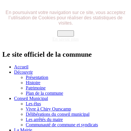
précédente
précédent
suivante
suivant
En poursuivant votre navigation sur ce site, vous acceptez
l’utilisation de Cookies pour réaliser des statistiques de
visites.
Fermer
En savoir plus
Le site officiel de la commune
Accueil
Découvrir
Présentation
Histoire
Patrimoine
Plan de la commune
Conseil Municipal
Les élus
Vivre à Chiry Ourscamp
Délibérations du conseil municipal
Les arrêtés du maire
Communauté de commune et syndicats
La Mairie