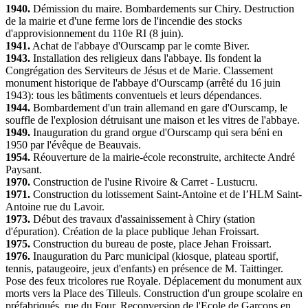
1940.
Démission du maire. Bombardements sur Chiry. Destruction
de la mairie et d'une ferme lors de l'incendie des stocks
d'approvisionnement du 110e RI (8 juin).
1941.
Achat de l'abbaye d'Ourscamp par le comte Biver.
1943.
Installation des religieux dans l'abbaye. Ils fondent la
Congrégation des Serviteurs de Jésus et de Marie. Classement
monument historique de l'abbaye d'Ourscamp (arrêté du 16 juin
1943): tous les bâtiments conventuels et leurs dépendances.
1944.
Bombardement d'un train allemand en gare d'Ourscamp, le
souffle de l'explosion détruisant une maison et les vitres de l'abbaye.
1949.
Inauguration du grand orgue d'Ourscamp qui sera béni en
1950 par l'évêque de Beauvais.
1954.
Réouverture de la mairie-école reconstruite, architecte André
Paysant.
1970.
Construction de l'usine Rivoire & Carret - Lustucru.
1971.
Construction du lotissement Saint-Antoine et de l’HLM Saint-
Antoine rue du Lavoir.
1973.
Début des travaux d'assainissement à Chiry (station
d'épuration). Création de la place publique Jehan Froissart.
1975.
Construction du bureau de poste, place Jehan Froissart.
1976.
Inauguration du Parc municipal (kiosque, plateau sportif,
tennis, pataugeoire, jeux d'enfants) en présence de M. Taittinger.
Pose des feux tricolores rue Royale. Déplacement du monument aux
morts vers la Place des Tilleuls. Construction d'un groupe scolaire en
préfabriqués, rue du Four. Reconversion de l'Ecole de Garçons en