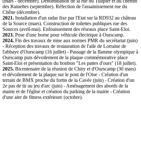
(mars - décembre). Dénomination de la rue du Tulipier et du chemin
des Rainettes (septembre). Réfection de l'assainissement rue du
Chêne (décembre).
2021.
Installation d'un radar fixe par l'Etat sur la RD932 au château
de la Source (mars). Construction de toilettes publiques rue des
Sources (avril-mai). Enfouissement des réseaux place Saint-Eloi.
2023.
Pose d'une borne pour véhicule électrique à Ourscamp.
2024.
Fin des travaux de mise aux normes PMR du secrétariat (juin)
- Réception des travaux de restauration de l'aile de Lorraine de
l'abbaye d'Ourscamp (16 juillet) - Passage de la flamme olympique à
Ourscamp puis dévoilement de la plaque commémorative place
Saint-Eloi et présentation du bonbon "Les pattes d'ours" (18 juillet).
2025.
Bicentenaire de la réunion de Chiry et d'Ourscamp (30 mars)
et dévoilement de la plaque sur le pont de l'Oise - Création d'un
terrain de BMX proche du fortin de la Cavée (juin) - Création d'un
2e pas de tir au jeu d'arc (juin) - Aménagement des abords de la
mairie et de l'église et création du parking de la mairie - Création
d'une aire de fitness extérieure (octobre).
PLAN DU
MENTION
CONTACT
CREDITS
SITE
LEGALES
Copyright Mairie de Chiry Ourscamp 2019 - Tous droits reservés.