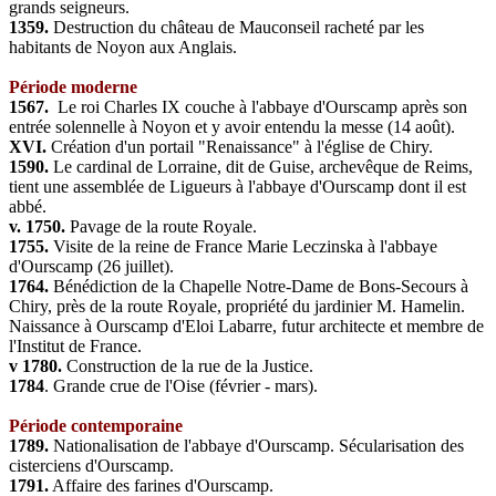
grands seigneurs.
1359.
Destruction du château de Mauconseil racheté par les
habitants de Noyon aux Anglais.
Période moderne
1567.
Le roi Charles IX couche à l'abbaye d'Ourscamp après son
entrée solennelle à Noyon et y avoir entendu la messe (14 août).
XVI.
Création d'un portail "Renaissance" à l'église de Chiry.
1590.
Le cardinal de Lorraine, dit de Guise, archevêque de Reims,
tient une assemblée de Ligueurs à l'abbaye d'Ourscamp dont il est
abbé.
v. 1750.
Pavage de la route Royale.
1755.
Visite de la reine de France Marie Leczinska à l'abbaye
d'Ourscamp (26 juillet).
1764.
Bénédiction de la Chapelle Notre-Dame de Bons-Secours à
Chiry, près de la route Royale, propriété du jardinier M. Hamelin.
Naissance à Ourscamp d'Eloi Labarre, futur architecte et membre de
l'Institut de France.
v 1780.
Construction de la rue de la Justice.
1784
. Grande crue de l'Oise (février - mars).
Période contemporaine
1789.
Nationalisation de l'abbaye d'Ourscamp. Sécularisation des
cisterciens d'Ourscamp.
1791.
Affaire des farines d'Ourscamp.