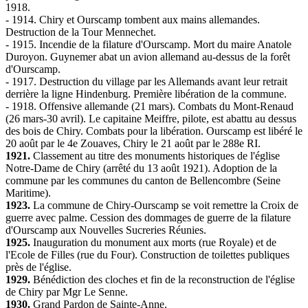
1918.
- 1914. Chiry et Ourscamp tombent aux mains allemandes.
Destruction de la Tour Mennechet.
- 1915. Incendie de la filature d'Ourscamp. Mort du maire Anatole
Duroyon. Guynemer abat un avion allemand au-dessus de la forêt
d'Ourscamp.
- 1917. Destruction du village par les Allemands avant leur retrait
derrière la ligne Hindenburg. Première libération de la commune.
- 1918. Offensive allemande (21 mars). Combats du Mont-Renaud
(26 mars-30 avril). Le capitaine Meiffre, pilote, est abattu au dessus
des bois de Chiry. Combats pour la libération. Ourscamp est libéré le
20 août par le 4e Zouaves, Chiry le 21 août par le 288e RI.
1921.
Classement au titre des monuments historiques de l'église
Notre-Dame de Chiry (arrêté du 13 août 1921). Adoption de la
commune par les communes du canton de Bellencombre (Seine
Maritime).
1923.
La commune de Chiry-Ourscamp se voit remettre la Croix de
guerre avec palme. Cession des dommages de guerre de la filature
d'Ourscamp aux Nouvelles Sucreries Réunies.
1925.
Inauguration du monument aux morts (rue Royale) et de
l'Ecole de Filles (rue du Four). Construction de toilettes publiques
près de l'église.
1929.
Bénédiction des cloches et fin de la reconstruction de l'église
de Chiry par Mgr Le Senne.
1930.
Grand Pardon de Sainte-Anne.