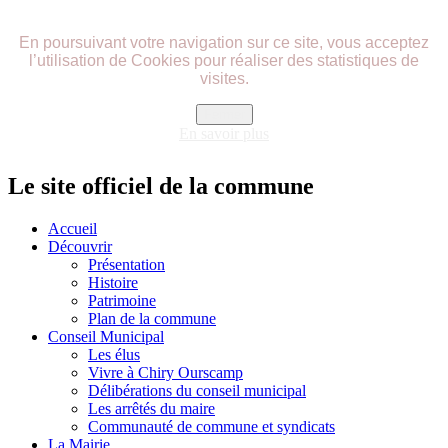
précédente
précédent
suivante
suivant
En poursuivant votre navigation sur ce site, vous acceptez
l’utilisation de Cookies pour réaliser des statistiques de
visites.
Fermer
En savoir plus
Le site officiel de la commune
Accueil
Découvrir
Présentation
Histoire
Patrimoine
Plan de la commune
Conseil Municipal
Les élus
Vivre à Chiry Ourscamp
Délibérations du conseil municipal
Les arrêtés du maire
Communauté de commune et syndicats
La Mairie