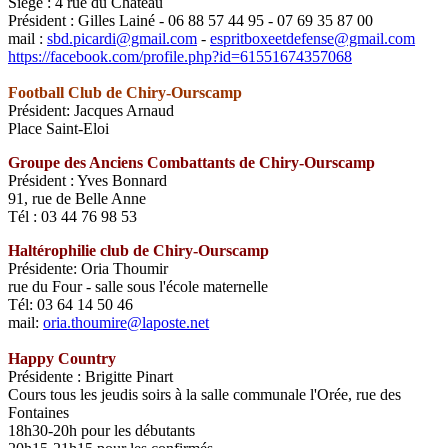
Siège : 4
rue du Château
Président : Gilles Lainé - 06 88 57 44 95 - 07 69 35 87 00
mail :
sbd.picardi@gmail.com
-
espritboxeetdefense@gmail.com
https://facebook.com/profile.php?id=61551674357068
Football Club de Chiry-Ourscamp
Président: Jacques Arnaud
Place Saint-Eloi
Groupe des Anciens Combattants de Chiry-Ourscamp
Président : Yves Bonnard
91, rue de Belle Anne
Tél : 03 44 76 98 53
Haltérophilie club de Chiry-Ourscamp
Présidente: Oria Thoumir
rue du Four - salle sous l'école maternelle
Tél: 03 64 14 50 46
mail:
oria.thoumire@laposte.net
Happy Country
Présidente : Brigitte Pinart
Cours tous les jeudis soirs à la salle communale l'Orée, rue des
Fontaines
18h30-20h pour les débutants