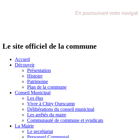
précédente
précédent
suivante
suivant
En poursuivant votre navigatio
Le site officiel de la commune
Accueil
Découvrir
Présentation
Histoire
Patrimoine
Plan de la commune
Conseil Municipal
Les élus
Vivre à Chiry Ourscamp
Délibérations du conseil municipal
Les arrêtés du maire
Communauté de commune et syndicats
La Mairie
Le secrétariat
Personnel Communal