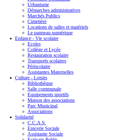
Urbanisme
Démarches administratives
Marchés Publics
Cimetière
Locations de salles et matériels
Le panneau numérique
Enfance - Vie scolaire
Ecoles
Collège et Lycée
Restauration scolaire
Transports scolaires
Périscolaire
Assistantes Maternelles
Culture - Loisirs
Bibliothèque
Salle communale
Equipements sportifs
Maison des associations
Parc Municipal
Associations
Solidarité
C.C.A.S.
Epicerie Sociale
Assistante Sociale
Ecrivain Public