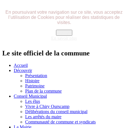
précédente
précédent
suivante
suivant
En poursuivant votre navigation sur ce site, vous acceptez
l’utilisation de Cookies pour réaliser des statistiques de
visites.
Fermer
En savoir plus
Le site officiel de la commune
Accueil
Découvrir
Présentation
Histoire
Patrimoine
Plan de la commune
Conseil Municipal
Les élus
Vivre à Chiry Ourscamp
Délibérations du conseil municipal
Les arrêtés du maire
Communauté de commune et syndicats
La Mairie