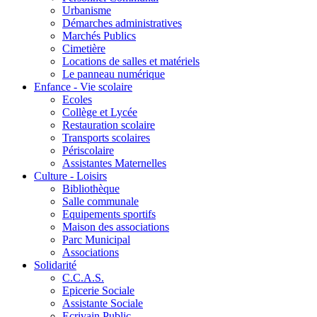
Urbanisme
Démarches administratives
Marchés Publics
Cimetière
Locations de salles et matériels
Le panneau numérique
Enfance - Vie scolaire
Ecoles
Collège et Lycée
Restauration scolaire
Transports scolaires
Périscolaire
Assistantes Maternelles
Culture - Loisirs
Bibliothèque
Salle communale
Equipements sportifs
Maison des associations
Parc Municipal
Associations
Solidarité
C.C.A.S.
Epicerie Sociale
Assistante Sociale
Ecrivain Public