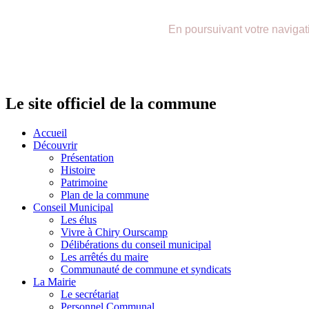
précédente
précédent
suivante
suivant
En poursuivant votre navigatio
Le site officiel de la commune
Accueil
Découvrir
Présentation
Histoire
Patrimoine
Plan de la commune
Conseil Municipal
Les élus
Vivre à Chiry Ourscamp
Délibérations du conseil municipal
Les arrêtés du maire
Communauté de commune et syndicats
La Mairie
Le secrétariat
Personnel Communal