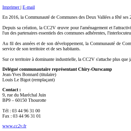
Imprimer
|
E-mail
En 2016, la Communauté de Communes des Deux Vallées a fêté ses 20
Depuis sa création, la CC2V œuvre pour l'aménagement et l'attractivité
l'un des partenaires essentiels des communes adhérentes, l'interlocuteur p
Au fil des années et de son développement, la Communauté de Commune
service de son territoire et de ses habitants.
Sur ce territoire à dominante industrielle, la CC2V s'attache plus que ja
Délégué communautaire représentant Chiry-Ourscamp
Jean-Yves Bonnard (titulaire)
Louis Le Bigot (remplaçant)
Contact :
9, rue du Maréchal Juin
BP9 – 60150 Thourotte
Tél : 03 44 96 31 00
Fax : 03 44 96 31 01
www.
cc2v
.fr